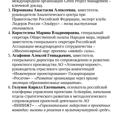
международной организации Green Project Management –
ключевой доклад.
Пермякова Анастасия Алексеевна
, заместитель
руководителя Аналитического центра при
Правительстве Российской Федерации, эксперт клуба
Лидеров России «Эльбрус» –
тема выступления
уточняется.
Коростелева Марина Владимировна
, генеральный
секретарь Общественной палаты Народов мира, первый
заместитель генерального секретаря Российской
Ассоциации международного сотрудничества –
«Многополярный мир: проекты «мягкой» силы».
Агафонов Алексей Геннадьевич,
заместитель
генерального директора по сопровождению и развитию
проектного производства АО «Атомэнергопроект»,
руководитель отраслевого центра компетенций
«Инженерное проектирование» Госкорпорации
«Росатом» –
«Развитие организации через призму
эволюции образовательных инициатив».
Голунов Кирилл Евгеньевич,
основатель российской
платформы управления проектами Actionplan, начальник
отдела стратегического развития и методологического
сопровождения проектной деятельности АО
«ВНИИЖТ» –
«Горизонтальное лидерство в проектных
командах: вызовы и решения в мультикультурной среде».