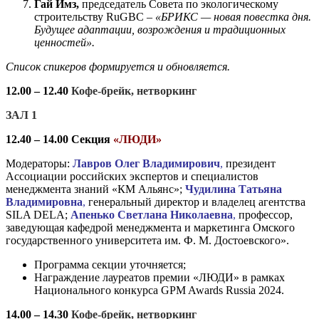
Гай Имз,
председатель Совета по экологическому
строительству RuGBC –
«БРИКС — новая повестка дня.
Будущее адаптации, возрождения и традиционных
ценностей».
Список спикеров формируется и обновляется.
12.00 – 12.40
Кофе-брейк, нетворкинг
ЗАЛ 1
12.40 – 14.00 Секция
«ЛЮДИ»
Модераторы:
Лавров Олег Владимирович
,
президент
Ассоциации российских экспертов и специалистов
менеджмента знаний «КМ Альянс»;
Чудилина Татьяна
Владимировна
,
генеральный директор и владелец агентства
SILA DELA;
Апенько Светлана Николаевна
,
профессор,
заведующая кафедрой менеджмента и маркетинга Омского
государственного университета им. Ф. М. Достоевского».
Программа секции уточняется;
Награждение лауреатов премии «ЛЮДИ» в рамках
Национального конкурса GPM Awards Russia 2024.
14.00 – 14.30
Кофе-брейк, нетворкинг