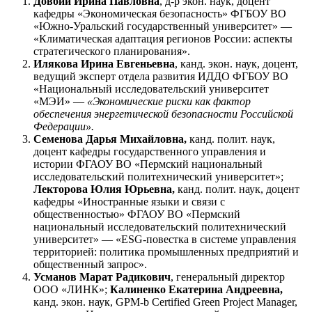
Довбий Ирина Павловна
, д-р экон. наук, доцент
кафедры «Экономическая безопасность» ФГБОУ ВО
«Южно-Уральский государственный университет» —
«Климатическая адаптация регионов России: аспекты
стратегического планирования».
Илякова Ирина Евгеньевна
, канд. экон. наук, доцент,
ведущий эксперт отдела развития ИДДО ФГБОУ ВО
«Национальный исследовательский университет
«МЭИ» —
«Экономические риски как фактор
обеспечения энергетической безопасности Российской
Федерации».
Семенова Дарья Михайловна,
канд. полит. наук,
доцент кафедры государственного управления и
истории ФГАОУ ВО «Пермский национальный
исследовательский политехнический университет»;
Лекторова Юлия Юрьевна,
канд. полит. наук, доцент
кафедры «Иностранные языки и связи с
общественностью» ФГАОУ ВО «Пермский
национальный исследовательский политехнический
университет» — «ESG-повестка в системе управления
территорией: политика промышленных предприятий и
общественный запрос».
Усманов Марат Радикович
, генеральный директор
ООО «ЛИНК»;
Калиненко Екатерина Андреевна,
канд. экон. наук, GPM-b Certified Green Project Manager,