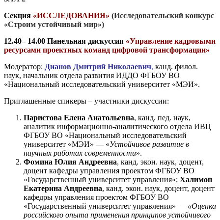
Секция
«ИССЛЕДОВАНИЯ»
(Исследовательский конкурс
«Строим устойчивый мир»)
12.40– 14.00
Панельная дискуссия
«Управление кадровыми
ресурсами проектных команд цифровой трансформации»
Модератор:
Дианов Дмитрий Николаевич
,
канд. филол.
наук, начальник отдела развития ИДДО ФГБОУ ВО
«Национальный исследовательский университет «МЭИ».
Приглашенные спикеры – участники дискуссии:
Паристова Елена Анатольевна
, канд. пед. наук,
аналитик информационно-аналитического отдела ИВЦ
ФГБОУ ВО «Национальный исследовательский
университет «МЭИ» — «
Устойчивое развитие в
научных работах современности
».
Фомина Юлия Андреевна
, канд. экон. наук, доцент,
доцент кафедры управления проектом ФГБОУ ВО
«Государственный университет управления»;
Халимон
Екатерина Андреевна
, канд. экон. наук, доцент, доцент
кафедры управления проектом ФГБОУ ВО
«Государственный университет управления» —
«Оценка
российского опыта применения принципов устойчивого