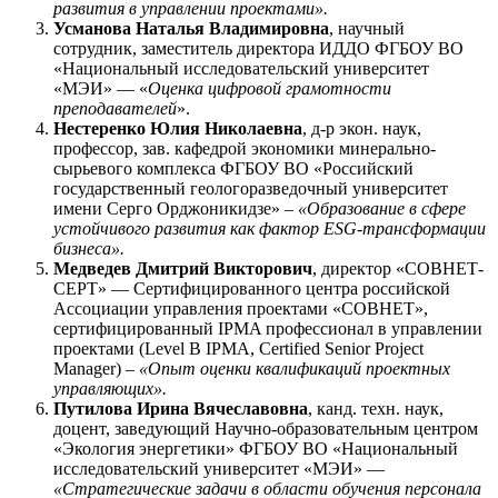
развития в управлении проектами».
Усманова Наталья Владимировна
, научный
сотрудник, заместитель директора ИДДО ФГБОУ ВО
«Национальный исследовательский университет
«МЭИ» — «
Оценка цифровой грамотности
преподавателей
».
Нестеренко Юлия Николаевна
, д-р экон. наук,
профессор, зав. кафедрой экономики минерально-
сырьевого комплекса ФГБОУ ВО «Российский
государственный геологоразведочный университет
имени Серго Орджоникидзе» –
«Образование в сфере
устойчивого развития как фактор ESG-трансформации
бизнеса».
Медведев Дмитрий Викторович
, директор «СОВНЕТ-
СЕРТ» — Сертифицированного центра российской
Ассоциации управления проектами «СОВНЕТ»,
сертифицированный IPMA профессионал в управлении
проектами (Level B IPMA, Certified Senior Project
Manager) –
«Опыт оценки квалификаций проектных
управляющих».
Путилова Ирина Вячеславовна
, канд. техн. наук,
доцент, заведующий Научно-образовательным центром
«Экология энергетики» ФГБОУ ВО «Национальный
исследовательский университет «МЭИ» —
«Стратегические задачи в области обучения персонала