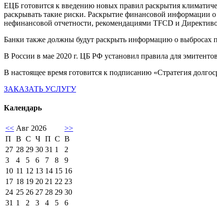
ЕЦБ готовится к введению новых правил раскрытия климатиче
раскрывать такие риски. Раскрытие финансовой информации о
нефинансовой отчетности, рекомендациями TFCD и Директиво
Банки также должны будут раскрыть информацию о выбросах па
В России в мае 2020 г. ЦБ РФ установил правила для эмитент
В настоящее время готовится к подписанию «Стратегия долго
ЗАКАЗАТЬ УСЛУГУ
Календарь
<<
Авг 2026
>>
П
В
С
Ч
П
С
В
27
28
29
30
31
1
2
3
4
5
6
7
8
9
10
11
12
13
14
15
16
17
18
19
20
21
22
23
24
25
26
27
28
29
30
31
1
2
3
4
5
6