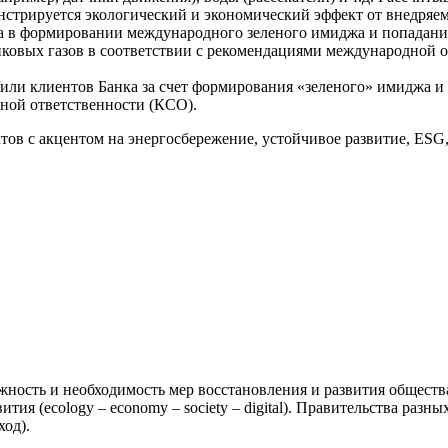
нстрируется экологический и экономический эффект от внедряе
в формировании международного зеленого имиджа и попадание в 
ковых газов в соответствии с рекомендациями международной о
/или клиентов Банка за счет формирования «зеленого» имиджа и
ьной ответственности (КСО).
в с акцентом на энергосбережение, устойчивое развитие, ESG,
ность и необходимость мер восстановления и развития обществ
ия (ecology – economy – society – digital). Правительства ра
ход).