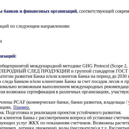
ы банков и финансовых организаций
,
соответствующей соврем
заций по следующим направлениям:
и
изаций:
о общепринятой международной методике GHG Protocol (Scope 2,
3 УГЛЕРОДНЫЙ СЛЕД ПРОДУКЦИИ и группой стандартов ГОСТ 
егии развития Банка и/или клиентов Банка на период до 2030 г.,
о следа Банком и/или клиентами Банка за счет посадок лесов и
ксимально возможным выполнением международных рекомендаций
ия возможна сертификация в различных организациях, участвую
 члены PCAF (коммерческие банки, банки развития, владельцы / 
зациях.
Пример.
я. Подготовка и реализация проектов устойчивого развития.
 клиентов Банка с рассмотрением вопроса об установке счетчико
тствующих услуг ЖКХ по показаниям счетчиков. Возможны расче
имер, датчики движения), воды (рассекатели) и т.д. Рассчитыв