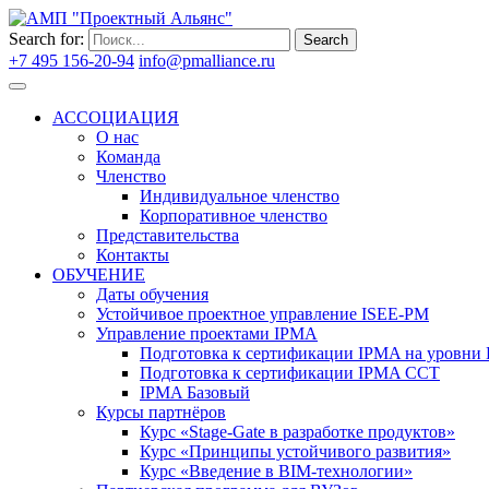
Search for:
Search
+7 495 156-20-94
info@pmalliance.ru
Войти
АССОЦИАЦИЯ
О нас
Команда
Членство
Индивидуальное членство
Корпоративное членство
Представительства
Контакты
ОБУЧЕНИЕ
Даты обучения
Устойчивое проектное управление ISEE-PM
Управление проектами IPMA
Подготовка к сертификации IPMA на уровни D
Подготовка к сертификации IPMA CCT
IPMA Базовый
Курсы партнёров
Курс «Stage-Gate в разработке продуктов»
Курс «Принципы устойчивого развития»
Курс «Введение в BIM-технологии»