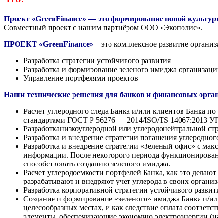
Проект «
GreenFinance
» — это формирование новой культур
Совместный проект с нашим партнёром ООО «Экополис».
ПРОЕКТ «
GreenFinance
»
–
это комплексное развитие органи
Разработка стратегии устойчивого развития
Разработка и формирование зеленого имиджа организаци
Управление портфелями проектов
Наши технические решения для банков и финансовых орган
Расчет углеродного следа Банка и/или клиентов Банка п
стандартами ГОСТ Р 56276 — 2014/ISO/TS 14067:201
Разработканизкоуглеродной или углеродонейтральной страт
Разработка и внедрение стратегии погашения углеродног
Разработка и внедрение стратегии «Зеленый офис» с ма
информации. После некоторого периода функционирован
способствовать созданию зеленого имиджа.
Расчет углеродоемкости портфелей Банка, как это делают
разрабатывают и внедряют учет углерода в своих органи
Разработка корпоративной стратегии устойчивого развити
Создание и формирование «зеленого» имиджа Банка и/или
целесообразных местах, и как следствие оплата соотве
элементы, обеспечивающие экономию электроэнергии (напр