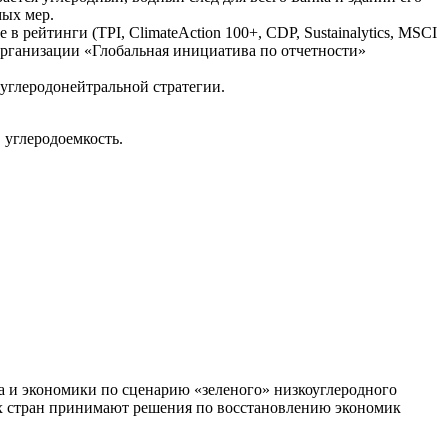
мых мер.
рейтинги (TPI, ClimateAction 100+, CDP, Sustainalytics, MSCI
рганизации «Глобальная инициатива по отчетности»
 углеродонейтральной стратегии.
 углеродоемкость.
а и экономики по сценарию «зеленого» низкоуглеродного
зных стран принимают решения по восстановлению экономик