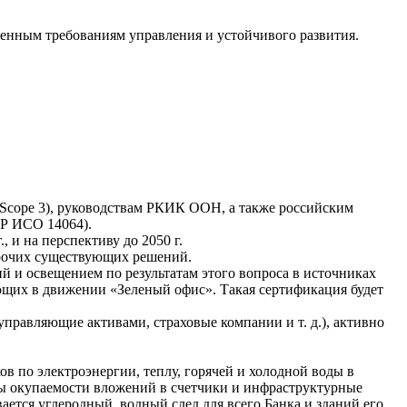
енным требованиям управления и устойчивого развития.
 Scope 3), руководствам РКИК ООН, а также российским
Р ИСО 14064).
 и на перспективу до 2050 г.
 прочих существующих решений.
 и освещением по результатам этого вопроса в источниках
щих в движении «Зеленый офис». Такая сертификация будет
управляющие активами, страховые компании и т. д.), активно
в по электроэнергии, теплу, горячей и холодной воды в
ты окупаемости вложений в счетчики и инфраструктурные
ается углеродный, водный след для всего Банка и зданий его