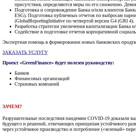
присутствия, определяются меры по его снижению. Демо
Подготовка и сопровождение Банка и/или клиентов Банка 
ESG). Подготовка публичных отчетов по выбросам парни
(GlobalReportingInitiative по четвертой версии G4 (GRI 4).
Разработка стратегии увеличения капитализации Банка и
Содействие в подготовке отчетов корпоративной социал
Экспертная помощь в формировании новых банковских продукто
ЗАКАЗАТЬ УСЛУГУ
Проект «
GreenFinance
» будет полезен руководству:
Банков
Финансовых организаций
Страховых компаний
ЗАЧЕМ?
Разрушительные последствия пандемии COVID-19 доказали важ
будущего и решений, отвечающих принципам устойчивого развит
через устойчивое производство и потребление («зеленый» пере