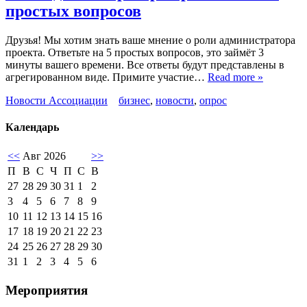
простых вопросов
Друзья! Мы хотим знать ваше мнение о роли администратора
проекта. Ответьте на 5 простых вопросов, это займёт 3
минуты вашего времени. Все ответы будут представлены в
агрегированном виде. Примите участие…
Read more »
Новости Ассоциации
бизнес
,
новости
,
опрос
Календарь
<<
Авг 2026
>>
П
В
С
Ч
П
С
В
27
28
29
30
31
1
2
3
4
5
6
7
8
9
10
11
12
13
14
15
16
17
18
19
20
21
22
23
24
25
26
27
28
29
30
31
1
2
3
4
5
6
Мероприятия