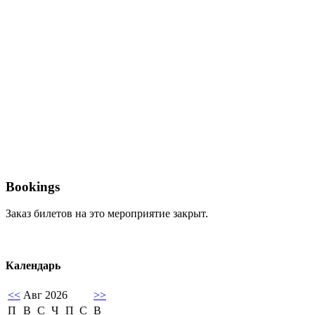
Bookings
Заказ билетов на это мероприятие закрыт.
Календарь
<<
Авг 2026
>>
П
В
С
Ч
П
С
В