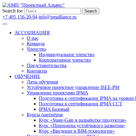
Search for:
Search
+7 495 156-20-94
info@pmalliance.ru
Войти
АССОЦИАЦИЯ
О нас
Команда
Членство
Индивидуальное членство
Корпоративное членство
Представительства
Контакты
ОБУЧЕНИЕ
Даты обучения
Устойчивое проектное управление ISEE-PM
Управление проектами IPMA
Подготовка к сертификации IPMA на уровни D
Подготовка к сертификации IPMA CCT
IPMA Базовый
Курсы партнёров
Курс «Stage-Gate в разработке продуктов»
Курс «Принципы устойчивого развития»
Курс «Введение в BIM-технологии»