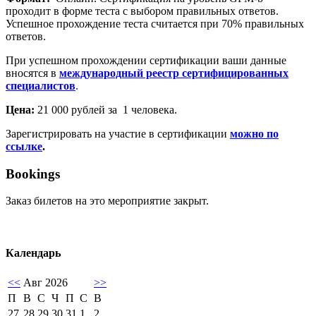
проходит в форме теста с выбором правильных ответов.
Успешное прохождение теста считается при 70% правильных
ответов.
При успешном прохождении сертификации ваши данные
вносятся в
международный реестр сертифицированных
специалистов
.
Цена:
21 000 рублей за 1 человека.
Зарегистрировать на участие в сертификации
можно по
ссылке
.
Bookings
Заказ билетов на это мероприятие закрыт.
Календарь
<<
Авг 2026
>>
П
В
С
Ч
П
С
В
27
28
29
30
31
1
2