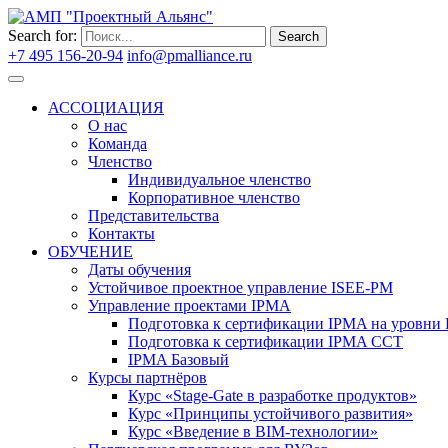
Search for:
Search
+7 495 156-20-94
info@pmalliance.ru
Войти
АССОЦИАЦИЯ
О нас
Команда
Членство
Индивидуальное членство
Корпоративное членство
Представительства
Контакты
ОБУЧЕНИЕ
Даты обучения
Устойчивое проектное управление ISEE-PM
Управление проектами IPMA
Подготовка к сертификации IPMA на уровни D
Подготовка к сертификации IPMA CCT
IPMA Базовый
Курсы партнёров
Курс «Stage-Gate в разработке продуктов»
Курс «Принципы устойчивого развития»
Курс «Введение в BIM-технологии»