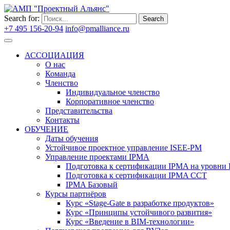
Search for:
Search
+7 495 156-20-94
info@pmalliance.ru
Войти
АССОЦИАЦИЯ
О нас
Команда
Членство
Индивидуальное членство
Корпоративное членство
Представительства
Контакты
ОБУЧЕНИЕ
Даты обучения
Устойчивое проектное управление ISEE-PM
Управление проектами IPMA
Подготовка к сертификации IPMA на уровни D
Подготовка к сертификации IPMA CCT
IPMA Базовый
Курсы партнёров
Курс «Stage-Gate в разработке продуктов»
Курс «Принципы устойчивого развития»
Курс «Введение в BIM-технологии»