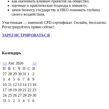
как оценивать влияние проектов на общество;
научные и практические подходы к импакту;
зачем бизнесу, государству и НКО понимать глубину
своего воздействия.
Участникам — именной CPD-сертификат. Онлайн, бесплатно.
Регистрируйтесь прямо сейчас!
ЗАРЕГИСТРИРОВАТЬСЯ
Календарь
<<
Авг 2026
>>
П
В
С
Ч
П
С
В
27
28
29
30
31
1
2
3
4
5
6
7
8
9
10
11
12
13
14
15
16
17
18
19
20
21
22
23
24
25
26
27
28
29
30
31
1
2
3
4
5
6