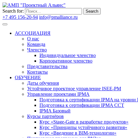
Search for:
Search
+7 495 156-20-94
info@pmalliance.ru
Войти
АССОЦИАЦИЯ
О нас
Команда
Членство
Индивидуальное членство
Корпоративное членство
Представительства
Контакты
ОБУЧЕНИЕ
Даты обучения
Устойчивое проектное управление ISEE-PM
Управление проектами IPMA
Подготовка к сертификации IPMA на уровни D
Подготовка к сертификации IPMA CCT
IPMA Базовый
Курсы партнёров
Курс «Stage-Gate в разработке продуктов»
Курс «Принципы устойчивого развития»
Курс «Введение в BIM-технологии»