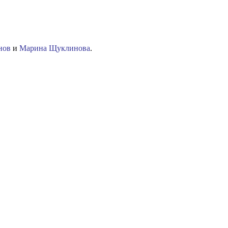
нов
и
Марина Щуклинова
.