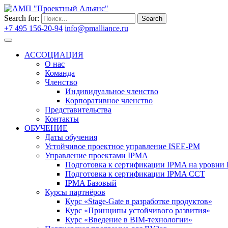
Search for:
Search
+7 495 156-20-94
info@pmalliance.ru
Войти
АССОЦИАЦИЯ
О нас
Команда
Членство
Индивидуальное членство
Корпоративное членство
Представительства
Контакты
ОБУЧЕНИЕ
Даты обучения
Устойчивое проектное управление ISEE-PM
Управление проектами IPMA
Подготовка к сертификации IPMA на уровни D
Подготовка к сертификации IPMA CCT
IPMA Базовый
Курсы партнёров
Курс «Stage-Gate в разработке продуктов»
Курс «Принципы устойчивого развития»
Курс «Введение в BIM-технологии»