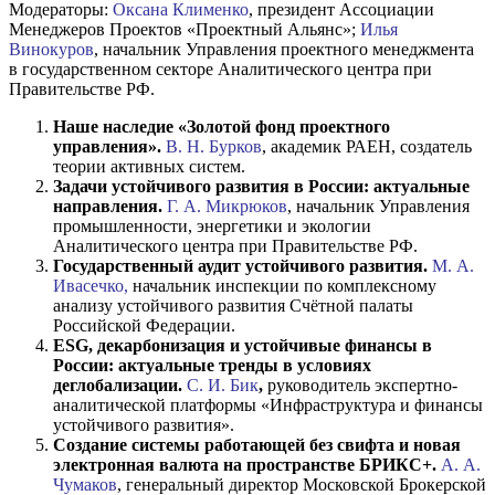
Модераторы:
Оксана Клименко
, президент Ассоциации
Менеджеров Проектов «Проектный Альянс»;
Илья
Винокуров
, начальник Управления проектного менеджмента
в государственном секторе Аналитического центра при
Правительстве РФ.
Наше наследие «Золотой фонд проектного
управления».
В. Н. Бурков
, академик РАЕН, создатель
теории активных систем.
Задачи устойчивого развития в России: актуальные
направления.
Г. А. Микрюков
, начальник Управления
промышленности, энергетики и экологии
Аналитического центра при Правительстве РФ.
Государственный аудит устойчивого развития.
М. А.
Ивасечко,
начальник инспекции по комплексному
анализу устойчивого развития Счётной палаты
Российской Федерации
.
ESG, декарбонизация и устойчивые финансы в
России: актуальные тренды в условиях
деглобализации.
С. И. Бик
,
руководитель экспертно-
аналитической платформы «Инфраструктура и финансы
устойчивого развития».
Создание системы работающей без свифта и новая
электронная валюта на пространстве БРИКС+.
А. А.
Чумаков
, г
енеральный директор Московской Брокерской