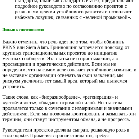
стандарты, такие как Стандарт GPM P5, предоставляют
подробное руководство по согласованию проектов с
реальными целями устойчивого развития и позволяют
избежать ловушек, связанных с «зеленой промывкой».
Призыв к ответственности
Важно отметить, что речь идет не о том, чтобы обвинить
PKNS или Siera Alam. Гринвошинг встречается повсюду, от
крупных транснациональных проектов до инициатив
местных сообществ. Эта статья не о пристыжении, а о
просвещении и практических действиях. Если мы не
определим, что на самом деле означает устойчивое развитие, и
не заставим организации отвечать за свои заявления, мы
рискуем увеличить тот самый вред, который мы пытаемся
устранить.
Такие слова, как «биоразнообразие», «регенерация» и
«устойчивость», обладают огромной силой. Но эта сила
проявляется только в сочетании с измеримыми и значимыми
действиями. Если мы позволим кооптировать и размывать эти
термины, они станут инструментом обмана, а не прогресса.
Руководители проектов должны сыграть решающую роль в
этой борьбе. Применяя строгие стандарты, требуя