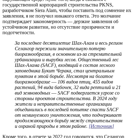
государственной корпорацией строительства PKNS,
разработчиком Siera Alam, чтобы поставить под сомнение их
заявления, я не получил никакого ответа. Это молчание
подтверждает закономерность — дерзкие заявления об
устойчивом развитии, но отсутствие прозрачности и
подотчетности.
За последнее десятилетие Шах-Алам и весь регион
Селангор пережили значительную потерю
биоразнообразия, в основном из-за стремительной
урбанизации и вырубки лесов. Общественный лес
Шах-Алама (SACF), входящий в состав лесного
заповедника Букит Черака, стал центральным
пунктом в этой борьбе. Несмотря на богатое
биоразнообразие
—
106 видов птиц, 455 видов
растений, 94 вида бабочек, 32 вида рептилий и 21
вид земноводных
—
SACF подвергается угрозе со
стороны проектов строительства. В 2024 году
жители и неправительственные организации
объединились в последней попытке спасти SACF
от неминуемого уничтожения, что подчеркивает
продолжающуюся борьбу между строительством
и охраной природы в этом районе.
[
Источник
]
Кроме того, в отчете за 2022 год говорится, что Селангор