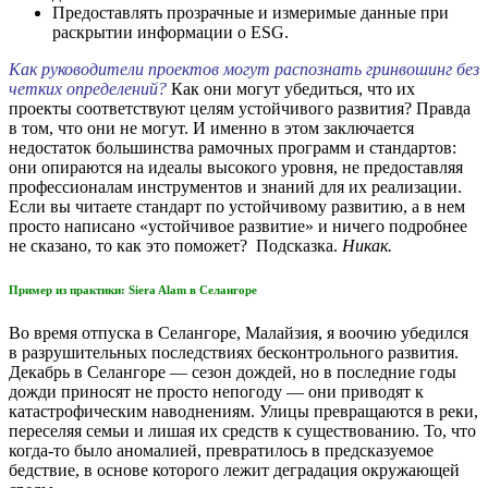
Предоставлять прозрачные и измеримые данные при
раскрытии информации о ESG.
Как руководители проектов могут распознать гринвошинг без
четких определений?
Как они могут убедиться, что их
проекты соответствуют целям устойчивого развития? Правда
в том, что они не могут. И именно в этом заключается
недостаток большинства рамочных программ и стандартов:
они опираются на идеалы высокого уровня, не предоставляя
профессионалам инструментов и знаний для их реализации.
Если вы читаете стандарт по устойчивому развитию, а в нем
просто написано «устойчивое развитие» и ничего подробнее
не сказано, то как это поможет? Подсказка.
Никак.
Пример из практики: Siera Alam в Селангоре
Во время отпуска в Селангоре, Малайзия, я воочию убедился
в разрушительных последствиях бесконтрольного развития.
Декабрь в Селангоре — сезон дождей, но в последние годы
дожди приносят не просто непогоду — они приводят к
катастрофическим наводнениям. Улицы превращаются в реки,
переселяя семьи и лишая их средств к существованию. То, что
когда-то было аномалией, превратилось в предсказуемое
бедствие, в основе которого лежит деградация окружающей