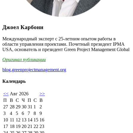
Джоел Карбони
Международный эксперт с 25-летним опытом работы в
области управления проектами. Почетный президент IPMA
USA, основатель и президент Green Project Management Global
Оригинал публикации
blog.greenprojectmanagement.org
Календарь
<<
Авг 2026
>>
П
В
С
Ч
П
С
В
27
28
29
30
31
1
2
3
4
5
6
7
8
9
10
11
12
13
14
15
16
17
18
19
20
21
22
23
24
25
26
27
28
29
30