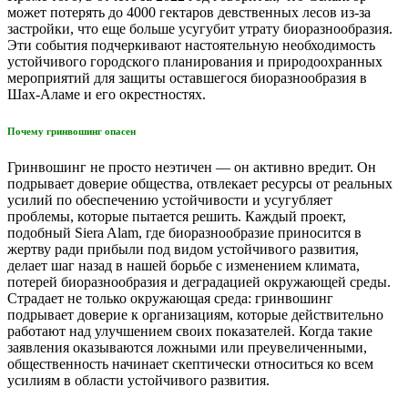
может потерять до 4000 гектаров девственных лесов из-за
застройки, что еще больше усугубит утрату биоразнообразия.
Эти события подчеркивают настоятельную необходимость
устойчивого городского планирования и природоохранных
мероприятий для защиты оставшегося биоразнообразия в
Шах-Аламе и его окрестностях.
Почему гринвошинг опасен
Гринвошинг не просто неэтичен — он активно вредит. Он
подрывает доверие общества, отвлекает ресурсы от реальных
усилий по обеспечению устойчивости и усугубляет
проблемы, которые пытается решить. Каждый проект,
подобный Siera Alam, где биоразнообразие приносится в
жертву ради прибыли под видом устойчивого развития,
делает шаг назад в нашей борьбе с изменением климата,
потерей биоразнообразия и деградацией окружающей среды.
Страдает не только окружающая среда: гринвошинг
подрывает доверие к организациям, которые действительно
работают над улучшением своих показателей. Когда такие
заявления оказываются ложными или преувеличенными,
общественность начинает скептически относиться ко всем
усилиям в области устойчивого развития.