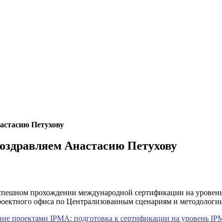
астасию Петухову
оздравляем Анастасию Петухову
пешном прохождении международной сертификации на уровень I
а Проектного офиса по Централизованным сценариям и мето
ие проектами IPMA: подготовка к сертификации на уровень IP