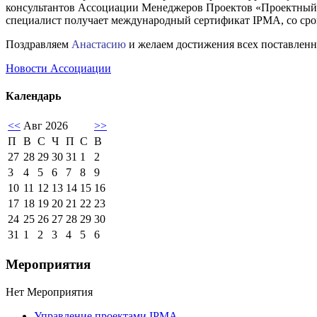
консультантов Ассоциации Менеджеров Проектов «Проектный 
специалист получает международный сертификат IPMA, со срок
Поздравляем
Анастасию
и желаем достижения всех поставленн
Новости Ассоциации
Календарь
<<
Авг 2026
>>
П
В
С
Ч
П
С
В
27
28
29
30
31
1
2
3
4
5
6
7
8
9
10
11
12
13
14
15
16
17
18
19
20
21
22
23
24
25
26
27
28
29
30
31
1
2
3
4
5
6
Мероприятия
Нет Мероприятия
Управление проектами IPMA