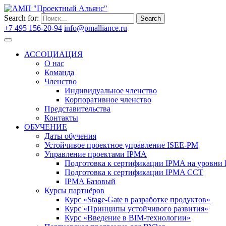
Search for:
Search
+7 495 156-20-94
info@pmalliance.ru
Войти
АССОЦИАЦИЯ
О нас
Команда
Членство
Индивидуальное членство
Корпоративное членство
Представительства
Контакты
ОБУЧЕНИЕ
Даты обучения
Устойчивое проектное управление ISEE-PM
Управление проектами IPMA
Подготовка к сертификации IPMA на уровни D
Подготовка к сертификации IPMA CCT
IPMA Базовый
Курсы партнёров
Курс «Stage-Gate в разработке продуктов»
Курс «Принципы устойчивого развития»
Курс «Введение в BIM-технологии»