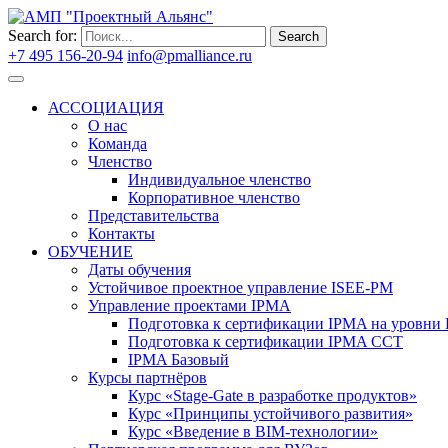
Search for:
Search
+7 495 156-20-94
info@pmalliance.ru
Войти
АССОЦИАЦИЯ
О нас
Команда
Членство
Индивидуальное членство
Корпоративное членство
Представительства
Контакты
ОБУЧЕНИЕ
Даты обучения
Устойчивое проектное управление ISEE-PM
Управление проектами IPMA
Подготовка к сертификации IPMA на уровни D
Подготовка к сертификации IPMA CCT
IPMA Базовый
Курсы партнёров
Курс «Stage-Gate в разработке продуктов»
Курс «Принципы устойчивого развития»
Курс «Введение в BIM-технологии»