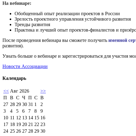
На вебинаре:
Обобщенный опыт реализации проектов в России
Зрелость проектного управления устойчивого развития
Тренды развития
Практика и лучший опыт проектов-финалистов и призёро
После проведения вебинара вы сможете получить
именной сер
развития).
Узнать больше о вебинаре и зарегистрироваться для участия м
Новости Ассоциации
Календарь
<<
Авг 2026
>>
П
В
С
Ч
П
С
В
27
28
29
30
31
1
2
3
4
5
6
7
8
9
10
11
12
13
14
15
16
17
18
19
20
21
22
23
24
25
26
27
28
29
30