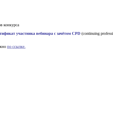
в конкурса
тификат участника вебинара с зачётом СPD
(сontinuing profe
ожно
по ссылке.