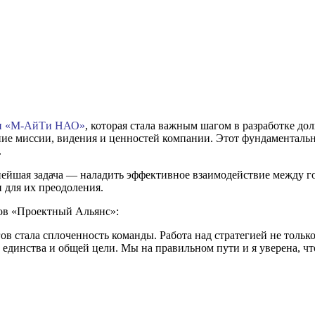
и «М-АйТи НАО»
, которая стала важным шагом в разработке д
е миссии, видения и ценностей компании. Этот фундаментальн
.
жнейшая задача — наладить эффективное взаимодействие между 
 для их преодоления.
ов «Проектный Альянс»:
ов стала сплоченность команды. Работа над стратегией не тольк
у единства и общей цели. Мы на правильном пути и я уверена