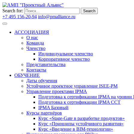
Search for:
Search
+7 495 156-20-94
info@pmalliance.ru
Войти
АССОЦИАЦИЯ
О нас
Команда
Членство
Индивидуальное членство
Корпоративное членство
Представительства
Контакты
ОБУЧЕНИЕ
Даты обучения
Устойчивое проектное управление ISEE-PM
Управление проектами IPMA
Подготовка к сертификации IPMA на уровни D
Подготовка к сертификации IPMA CCT
IPMA Базовый
Курсы партнёров
Курс «Stage-Gate в разработке продуктов»
Курс «Принципы устойчивого развития»
Курс «Введение в BIM-технологии»