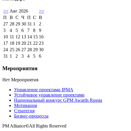
<<
Авг 2026
>>
П
В
С
Ч
П
С
В
27
28
29
30
31
1
2
3
4
5
6
7
8
9
10
11
12
13
14
15
16
17
18
19
20
21
22
23
24
25
26
27
28
29
30
31
1
2
3
4
5
6
Мероприятия
Нет Мероприятия
Управление проектами IPMA
Устойчивое управление проектами
Национальный конкурс GPM Awards Russia
Мотивация
Стратегия
Бизнес-процессы
PM Alliance
©
All Rights Reserved