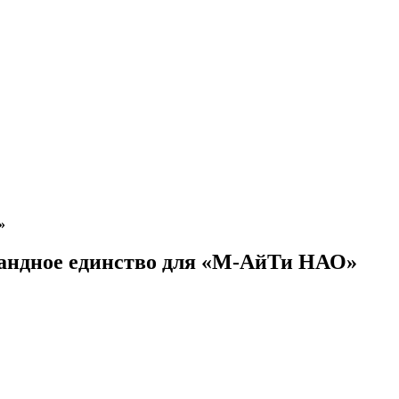
»
мандное единство для «М-АйТи НАО»