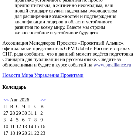
предпочтительна, а жизненно необходима, наш
новый стандарт служит надежным руководством
для расширения возможностей и подтверждения
квалификации лидеров в области устойчивого
развития по всему миру. Вместе мы строим
жизнеспособное и устойчивое будущее».
Ассоциация Менеджеров Проектов «Проектный Альянс»,
официальный представитель GPM Global в России и странах
СНГ, рада сообщить, что в данный момент ведётся подготовка
Стандарта для публикации на русском языке. Следите за
обновлениями и будьте в курсе событий на
www.pmalliance.ru
Новости Мира Управления Проектами
Календарь
<<
Авг 2026
>>
П
В
С
Ч
П
С
В
27
28
29
30
31
1
2
3
4
5
6
7
8
9
10
11
12
13
14
15
16
17
18
19
20
21
22
23