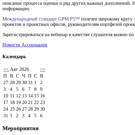
описание процесса оценки и ряд других важных дополнений. 
информации.
Международный стандарт GPM P5™
полезен широкому кругу л
проектов и проектных офисов, руководителям портфелей проек
Зарегистрироваться на вебинар в качестве слушателя можно по
Новости Ассоциации
Календарь
<<
Авг 2026
>>
П
В
С
Ч
П
С
В
27
28
29
30
31
1
2
3
4
5
6
7
8
9
10
11
12
13
14
15
16
17
18
19
20
21
22
23
24
25
26
27
28
29
30
31
1
2
3
4
5
6
Мероприятия