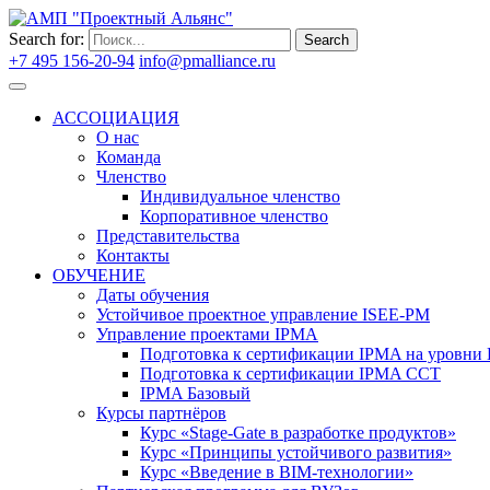
Search for:
Search
+7 495 156-20-94
info@pmalliance.ru
Войти
АССОЦИАЦИЯ
О нас
Команда
Членство
Индивидуальное членство
Корпоративное членство
Представительства
Контакты
ОБУЧЕНИЕ
Даты обучения
Устойчивое проектное управление ISEE-PM
Управление проектами IPMA
Подготовка к сертификации IPMA на уровни D
Подготовка к сертификации IPMA CCT
IPMA Базовый
Курсы партнёров
Курс «Stage-Gate в разработке продуктов»
Курс «Принципы устойчивого развития»
Курс «Введение в BIM-технологии»