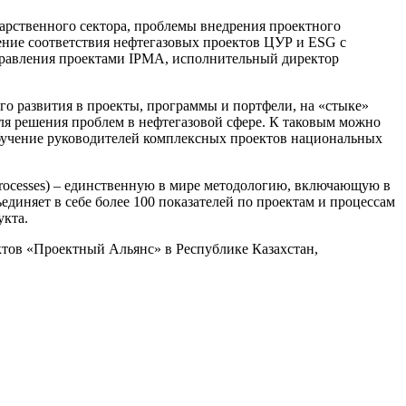
арственного сектора, проблемы внедрения проектного
ение соответствия нефтегазовых проектов ЦУР и ESG с
равления проектами IPMA, исполнительный директор
о развития в проекты, программы и портфели, на «стыке»
ля решения проблем в нефтегазовой сфере. К таковым можно
 обучение руководителей комплексных проектов национальных
nd Processes) – единственную в мире методологию, включающую в
иняет в себе более 100 показателей по проектам и процессам
укта.
тов «Проектный Альянс» в Республике Казахстан,