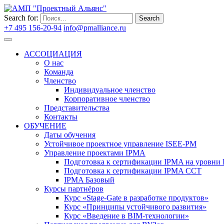
Search for:
Search
+7 495 156-20-94
info@pmalliance.ru
Войти
АССОЦИАЦИЯ
О нас
Команда
Членство
Индивидуальное членство
Корпоративное членство
Представительства
Контакты
ОБУЧЕНИЕ
Даты обучения
Устойчивое проектное управление ISEE-PM
Управление проектами IPMA
Подготовка к сертификации IPMA на уровни D
Подготовка к сертификации IPMA CCT
IPMA Базовый
Курсы партнёров
Курс «Stage-Gate в разработке продуктов»
Курс «Принципы устойчивого развития»
Курс «Введение в BIM-технологии»