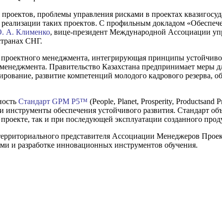
проектов, проблемы управления рисками в проектах квазигосуд
ы реализации таких проектов. С профильным докладом «Обеспеч
. А. Клименко
, вице-президент Международной Ассоциации уп
странах СНГ.
е проектного менеджмента, интегрирующая принципы устойчивог
 менеджмента. Правительство Казахстана предпринимает меры д
тирование, развитие компетенций молодого кадрового резерва,
ность
Стандарт GPM P5™
(People, Planet, Prosperity, Productsa
инструменты обеспечения устойчивого развития. Стандарт объед
 проекте, так и при последующей эксплуатации созданного прод
 территориального представителя Ассоциации Менеджеров Проек
ми и разработке инновационных инструментов обучения.