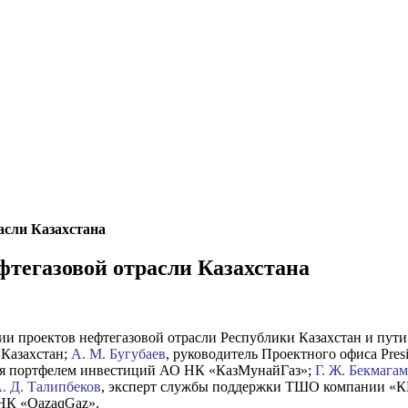
асли Казахстана
фтегазовой отрасли Казахстана
ии проектов нефтегазовой отрасли Республики Казахстан и пути
 Казахстан;
А. М. Бугубаев
, руководитель Проектного офиса Pres
ния портфелем инвестиций АО НК «КазМунайГаз»;
Г. Ж. Бекмага
. Д. Талипбеков
, эксперт службы поддержки ТШО компании «
НК «QazaqGaz».