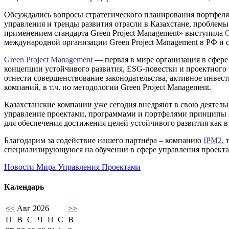
Обсуждались вопросы стратегического планирования портфеля 
управления и тренды развития отрасли в Казахстане, проблем
применением стандарта Green Project Management» выступила
О
международной организации Green Project Management в РФ и 
Green Project Management
— первая в мире организация в сфер
концепции устойчивого развития, ESG-повестки и проектного
отнести совершенствование законодательства, активное инвес
компаний, в т.ч. по методологии Green Project Management.
Казахстанские компании уже сегодня внедряют в свою деятель
управление проектами, программами и портфелями принципы и 
для обеспечения достижения целей устойчивого развития как в
Благодарим за содействие нашего партнёра – компанию
IPM2
,
специализирующуюся на обучении в сфере управления проекта
Новости Мира Управления Проектами
Календарь
<<
Авг 2026
>>
П
В
С
Ч
П
С
В