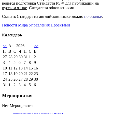
ведётся подготовка Стандарта P5™ для публикации
на
русском языке
. Следите за обновлениями.
Скачать Стандарт на английском языке можно
по ссылке
.
Новости Мира Управления Проектами
Календарь
<<
Авг 2026
>>
П
В
С
Ч
П
С
В
27
28
29
30
31
1
2
3
4
5
6
7
8
9
10
11
12
13
14
15
16
17
18
19
20
21
22
23
24
25
26
27
28
29
30
31
1
2
3
4
5
6
Мероприятия
Нет Мероприятия