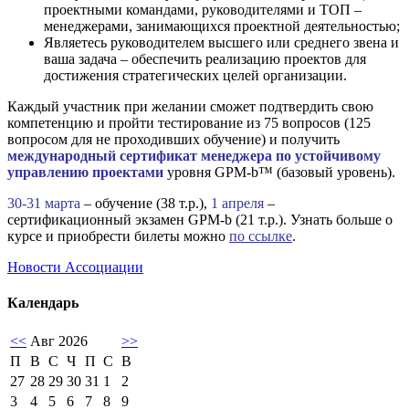
проектными командами, руководителями и ТОП –
менеджерами, занимающихся проектной деятельностью;
Являетесь руководителем высшего или среднего звена и
ваша задача – обеспечить реализацию проектов для
достижения стратегических целей организации.
Каждый участник при желании сможет подтвердить свою
компетенцию и пройти тестирование из 75 вопросов (125
вопросом для не проходивших обучение) и получить
международный сертификат менеджера по устойчивому
управлению проектами
уровня GPM-b™ (базовый уровень).
30-31 марта
– обучение (38 т.р.),
1 апреля
–
сертификационный экзамен GPM-b (21 т.р.). Узнать больше о
курсе и приобрести билеты можно
по ссылке
.
Новости Ассоциации
Календарь
<<
Авг 2026
>>
П
В
С
Ч
П
С
В
27
28
29
30
31
1
2
3
4
5
6
7
8
9