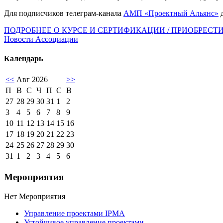
Для подписчиков телеграм-канала
АМП «Проектный Альянс»
д
ПОДРОБНЕЕ О КУРСЕ И СЕРТИФИКАЦИИ / ПРИОБРЕСТ
Новости Ассоциации
Календарь
<<
Авг 2026
>>
П
В
С
Ч
П
С
В
27
28
29
30
31
1
2
3
4
5
6
7
8
9
10
11
12
13
14
15
16
17
18
19
20
21
22
23
24
25
26
27
28
29
30
31
1
2
3
4
5
6
Мероприятия
Нет Мероприятия
Управление проектами IPMA
Устойчивое управление проектами