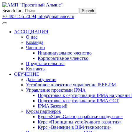
Search for:
Search
+7 495 156-20-94
info@pmalliance.ru
Войти
АССОЦИАЦИЯ
О нас
Команда
Членство
Индивидуальное членство
Корпоративное членство
Представительства
Контакты
ОБУЧЕНИЕ
Даты обучения
Устойчивое проектное управление ISEE-PM
Управление проектами IPMA
Подготовка к сертификации IPMA на уровни D
Подготовка к сертификации IPMA CCT
IPMA Базовый
Курсы партнёров
Курс «Stage-Gate в разработке продуктов»
Курс «Принципы устойчивого развития»
Курс «Введение в BIM-технологии»