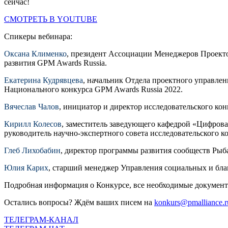
сейчас!
СМОТРЕТЬ В YOUTUBE
Спикеры вебинара:
Оксана Клименко
, президент Ассоциации Менеджеров Проекто
развития GPM Awards Russia.
Екатерина Кудрявцева
, начальник Отдела проектного управле
Национального конкурса GPM Awards Russia 2022.
Вячеслав Чалов
, инициатор и директор исследовательского ко
Кирилл Колесов
, заместитель заведующего кафедрой «Цифровая
руководитель научно-экспертного совета исследовательского 
Глеб Лихобабин
, директор программы развития сообществ Рыб
Юлия Карих
, старший менеджер Управления социальных и бл
Подробная информация о Конкурсе, все необходимые докумен
Остались вопросы? Ждём ваших писем на
konkurs@pmalliance.r
ТЕЛЕГРАМ-КАНАЛ