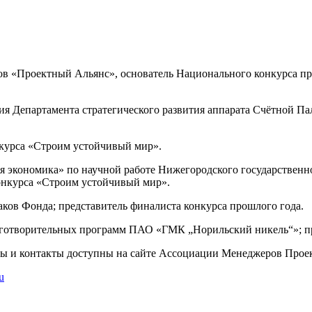
в «Проектный Альянс», основатель Национального конкурса пр
ния Департамента стратегического развития аппарата Счётной П
нкурса «Строим устойчивый мир».
 экономика» по научной работе Нижегородского государственног
конкурса «Строим устойчивый мир».
аков Фонда; представитель финалиста конкурса прошлого года.
аготворительных программ ПАО «ГМК „Норильский никель“»; пр
ты и контакты доступны на cайте Ассоциации Менеджеров Про
u