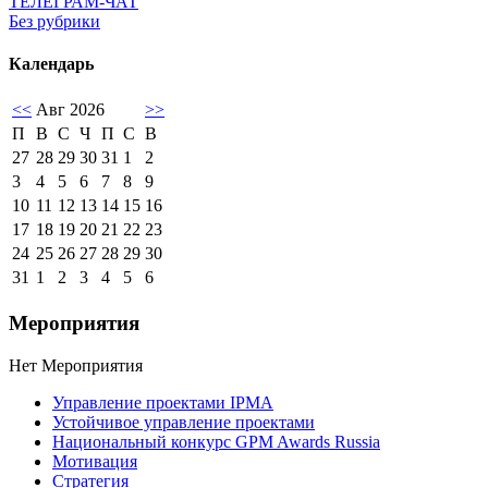
ТЕЛЕГРАМ-ЧАТ
Без рубрики
Календарь
<<
Авг 2026
>>
П
В
С
Ч
П
С
В
27
28
29
30
31
1
2
3
4
5
6
7
8
9
10
11
12
13
14
15
16
17
18
19
20
21
22
23
24
25
26
27
28
29
30
31
1
2
3
4
5
6
Мероприятия
Нет Мероприятия
Управление проектами IPMA
Устойчивое управление проектами
Национальный конкурс GPM Awards Russia
Мотивация
Стратегия