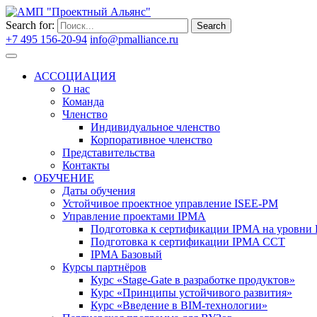
Search for:
Search
+7 495 156-20-94
info@pmalliance.ru
Войти
АССОЦИАЦИЯ
О нас
Команда
Членство
Индивидуальное членство
Корпоративное членство
Представительства
Контакты
ОБУЧЕНИЕ
Даты обучения
Устойчивое проектное управление ISEE-PM
Управление проектами IPMA
Подготовка к сертификации IPMA на уровни D
Подготовка к сертификации IPMA CCT
IPMA Базовый
Курсы партнёров
Курс «Stage-Gate в разработке продуктов»
Курс «Принципы устойчивого развития»
Курс «Введение в BIM-технологии»