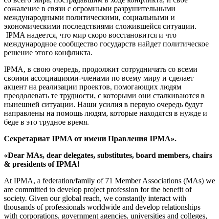
сожаление в связи с огромными разрушительными
международными политическими, социальными и
экономическими последствиями сложившейся ситуации.
IPMA надеется, что мир скоро восстановится и что
международное сообщество государств найдет политическое
решение этого конфликта.
IPMA, в свою очередь, продолжит сотрудничать со всеми
своими ассоциациями-членами по всему миру и сделает
акцент на реализации проектов, помогающих людям
преодолевать те трудности, с которыми они сталкиваются в
нынешней ситуации. Наши усилия в первую очередь будут
направлены на помощь людям, которые находятся в нужде и
беде в это трудное время.
Секретариат IPMA от имени Правления IPMA».
«Dear MAs, dear delegates, substitutes, board members, chairs
& presidents of IPMA!
At IPMA, a federation/family of 71 Member Associations (MAs) we
are committed to develop project profession for the benefit of
society. Given our global reach, we constantly interact with
thousands of professionals worldwide and develop relationships
with corporations, government agencies, universities and colleges,