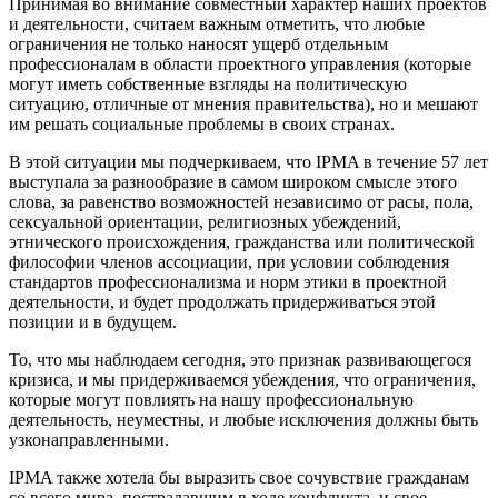
Принимая во внимание совместный характер наших проектов
и деятельности, считаем важным отметить, что любые
ограничения не только наносят ущерб отдельным
профессионалам в области проектного управления (которые
могут иметь собственные взгляды на политическую
ситуацию, отличные от мнения правительства), но и мешают
им решать социальные проблемы в своих странах.
В этой ситуации мы подчеркиваем, что IPMA в течение 57 лет
выступала за разнообразие в самом широком смысле этого
слова, за равенство возможностей независимо от расы, пола,
сексуальной ориентации, религиозных убеждений,
этнического происхождения, гражданства или политической
философии членов ассоциации, при условии соблюдения
стандартов профессионализма и норм этики в проектной
деятельности, и будет продолжать придерживаться этой
позиции и в будущем.
То, что мы наблюдаем сегодня, это признак развивающегося
кризиса, и мы придерживаемся убеждения, что ограничения,
которые могут повлиять на нашу профессиональную
деятельность, неуместны, и любые исключения должны быть
узконаправленными.
IPMA также хотела бы выразить свое сочувствие гражданам
со всего мира, пострадавшим в ходе конфликта, и свое