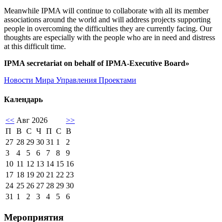
Meanwhile IPMA will continue to collaborate with all its member
associations around the world and will address projects supporting
people in overcoming the difficulties they are currently facing. Our
thoughts are especially with the people who are in need and distress
at this difficult time.
IPMA secretariat on behalf of IPMA-Executive Board»
Новости Мира Управления Проектами
Календарь
<<
Авг 2026
>>
П
В
С
Ч
П
С
В
27
28
29
30
31
1
2
3
4
5
6
7
8
9
10
11
12
13
14
15
16
17
18
19
20
21
22
23
24
25
26
27
28
29
30
31
1
2
3
4
5
6
Мероприятия