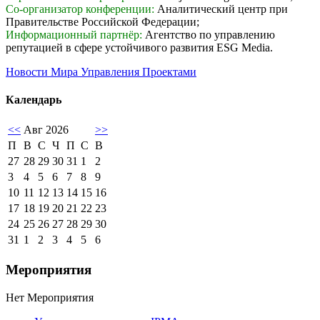
Со-организатор конференции:
Аналитический центр при
Правительстве Российской Федерации;
Информационный партнёр:
Агентство по управлению
репутацией в сфере устойчивого развития ESG Media.
Новости Мира Управления Проектами
Календарь
<<
Авг 2026
>>
П
В
С
Ч
П
С
В
27
28
29
30
31
1
2
3
4
5
6
7
8
9
10
11
12
13
14
15
16
17
18
19
20
21
22
23
24
25
26
27
28
29
30
31
1
2
3
4
5
6
Мероприятия
Нет Мероприятия