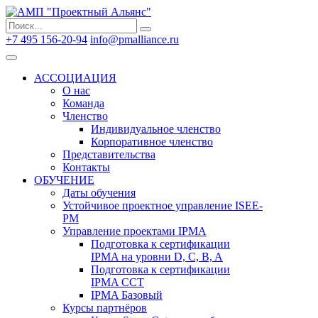
Search
Search
for:
+7 495 156-20-94
info@pmalliance.ru
Войти
АССОЦИАЦИЯ
О нас
Команда
Членство
Индивидуальное членство
Корпоративное членство
Представительства
Контакты
ОБУЧЕНИЕ
Даты обучения
Устойчивое проектное управление ISEE-
PM
Управление проектами IPMA
Подготовка к сертификации
IPMA на уровни D, C, B, A
Подготовка к сертификации
IPMA CCT
IPMA Базовый
Курсы партнёров