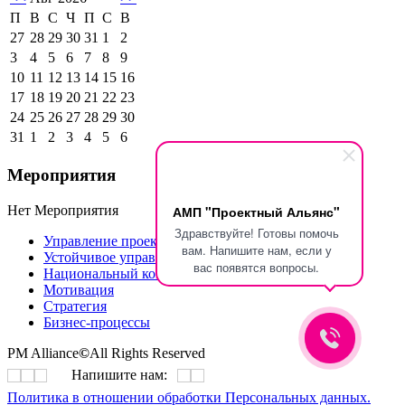
П
В
С
Ч
П
С
В
27
28
29
30
31
1
2
3
4
5
6
7
8
9
10
11
12
13
14
15
16
17
18
19
20
21
22
23
24
25
26
27
28
29
30
31
1
2
3
4
5
6
Мероприятия
Нет Мероприятия
АМП "Проектный Альянс"
Здравствуйте! Готовы помочь
Управление проектами IPMA
вам. Напишите нам, если у
Устойчивое управление проектами
вас появятся вопросы.
Национальный конкурс GPM Awards Russia
Мотивация
Стратегия
Бизнес-процессы
PM Alliance
©
All Rights Reserved
Напишите нам:
Политика в отношении обработки Персональных данных.