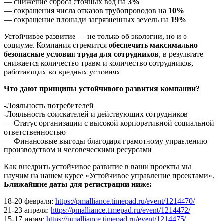
— снижение сброса сточных вод на
3%
— сокращения числа отказов трубопроводов на
10%
— сокращение площади загрязненных земель на
19%
Устойчивое развитие — не только об экологии, но и о
социуме. Компания стремится
обеспечить максимально
безопасные условия труда для сотрудников
, в результате
снижается количество травм и количество сотрудников,
работающих во вредных условиях.
Что дают принципы устойчивого развития компании?
-Лояльность потребителей
-Лояльность соискателей и действующих сотрудников
— Статус организации с высокой корпоративной социальной
ответственностью
— Финансовые выгоды благодаря грамотному управлению
производством и человеческими ресурсами
Как внедрить устойчивое развитие в ваши проекты мы
научим на нашем курсе «Устойчивое управление проектами».
Ближайшие даты для регистрации ниже:
18-20 февраля:
https://pmalliance.timepad.ru/event/1214470/
21-23 апреля:
https://pmalliance.timepad.ru/event/1214472/
15-17 июня:
https://pmalliance.timepad.ru/event/1214475/