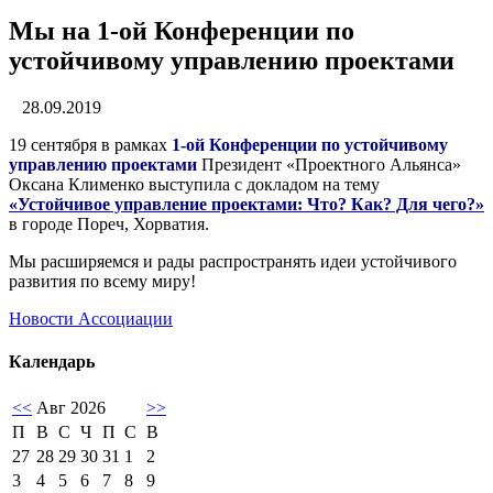
Мы на 1-ой Конференции по
устойчивому управлению проектами
28.09.2019
19 сентября в рамках
1-ой Конференции по устойчивому
управлению проектами
Президент «Проектного Альянса»
Оксана Клименко выступила с докладом на тему
«Устойчивое управление проектами: Что? Как? Для чего?»
в городе Пореч, Хорватия.
Мы расширяемся и рады распространять идеи устойчивого
развития по всему миру!
Новости Ассоциации
Календарь
<<
Авг 2026
>>
П
В
С
Ч
П
С
В
27
28
29
30
31
1
2
3
4
5
6
7
8
9