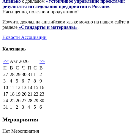
Апенько
с докладом
«Устойчивое управление проектами:
результаты исследования предприятий в России»
.
Насыщенно, полезно и продуктивно!
Изучить доклад на английском языке можно на нашем сайте в
разделе
«Стандарты и материалы»
.
Новости Ассоциации
Календарь
<<
Авг 2026
>>
П
В
С
Ч
П
С
В
27
28
29
30
31
1
2
3
4
5
6
7
8
9
10
11
12
13
14
15
16
17
18
19
20
21
22
23
24
25
26
27
28
29
30
31
1
2
3
4
5
6
Мероприятия
Нет Мероприятия