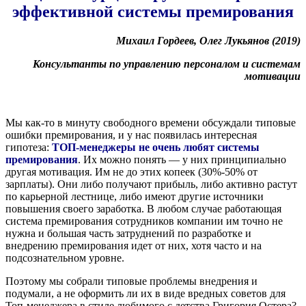
эффективной системы премирования
Михаил Гордеев, Олег Лукьянов (2019)
Консультанты по управлению персоналом
и системам
мотивации
Мы как-то в минуту свободного времени обсуждали типовые
ошибки премирования, и у нас появилась интересная
гипотеза:
ТОП-менеджеры не очень любят системы
премирования
. Их можно понять — у них принципиально
другая мотивация. Им не до этих копеек (30%-50% от
зарплаты). Они либо получают прибыль, либо активно растут
по карьерной лестнице, либо имеют другие источники
повышения своего заработка. В любом случае работающая
система премирования сотрудников компании им точно не
нужна и большая часть затруднений по разработке и
внедрению премирования идет от них, хотя часто и на
подсознательном уровне.
Поэтому мы собрали типовые проблемы внедрения и
подумали, а не оформить ли их в виде вредных советов для
Топ-менеджера в стиле любимого с детства Григория Остера?