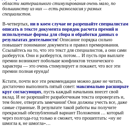
области материального стимулирования очень мало, по
большинству из них — есть разногласия у разных
специалистов.
В-четвертых,
ни в коем случае не разрешайте специалистам
описать в тексте документа порядок расчета премий и
используемые формы для сбора и обработки данных о
результатах деятельности
! Описание порядка сильно
повышает понимание документа и правил премирования.
Ссылайтесь на то, что это текст для специалистов, а они сами
разберутся. Они и разберутся, потом… И пусть при выплате
премии возникнет побольше конфликтов технического
характера — это очень стимулирует и покажет, что все эти
премии полная ерунда!
Кстати, почти все эти рекомендации можно даже не читать,
достаточно выполнить пятый совет:
максимально расширьте
круг согласующих
, пусть каждый начальник внесет свой
вклад. И не разрешайте разработчикам текста опровергать и,
тем более, отвергать замечания! Они должны учесть все, даже
самые странные. В результате такой работы вы получите
прекрасный обеззубленный вариант Положения … который
через полгода-год только и сможет, что прошептать: «ну не
шмогла я, не шмогла»…