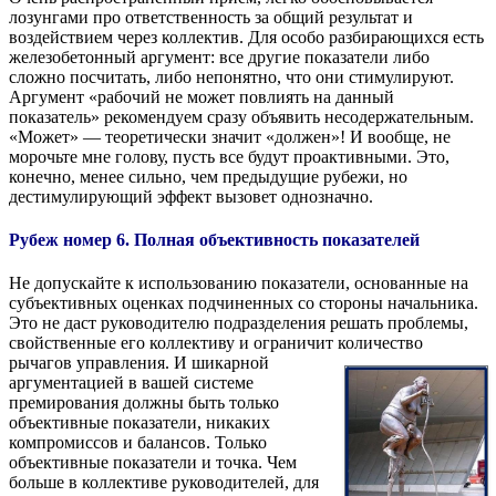
лозунгами про ответственность за общий результат и
воздействием через коллектив. Для особо разбирающихся есть
железобетонный аргумент: все другие показатели либо
сложно посчитать, либо непонятно, что они стимулируют.
Аргумент «рабочий не может повлиять на данный
показатель» рекомендуем сразу объявить несодержательным.
«Может» — теоретически значит «должен»! И вообще, не
морочьте мне голову, пусть все будут проактивными. Это,
конечно, менее сильно, чем предыдущие рубежи, но
дестимулирующий эффект вызовет однозначно.
Рубеж номер 6. Полная объективность показателей
Не допускайте к использованию показатели, основанные на
субъективных оценках подчиненных со стороны начальника.
Это не даст руководителю подразделения решать проблемы,
свойственные его коллективу и ограничит
количество
рычагов управления. И шикарной
аргументацией в вашей системе
премирования должны быть только
объективные показатели, никаких
компромиссов и балансов. Только
объективные показатели и точка. Чем
больше в коллективе руководителей, для