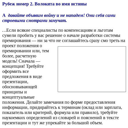
Рубеж номер 2. Волокита во имя истины
А
давайте объявим войну и не нападем! Они себя сами
строевыми смотрами замучат.
…
Если всякие специалисты по компенсациям и льготам
сумели пробить у вас решение о начале разработки системы
премирования — ни за что не соглашайтесь сразу смо
треть на
проект положения о
премировании или, тем
более, расчетную
модель! Сначала —
концепция! Требуйте
оформить все
предложения в виде
презентации,
обосновывающей
принципы и
концептуальные
положения. Делайте замечания по форме предоставления
информации, придирайтесь к терминам (оклад или зарплата,
показатель или критерий, формула или правило), требуйте
наукоемких определений из словарей и пояснений в тексте
презентации и тут же упрекайте за большой объем.