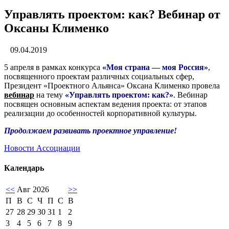
Управлять проектом: как? Вебинар от
Оксаны Клименко
09.04.2019
5 апреля в рамках конкурса
«Моя страна — моя Россия»
,
посвященного проектам различных социальных сфер,
Президент «Проектного Альянса» Оксана Клименко​ провела
вебинар
на тему
«Управлять проектом: как?»
. Вебинар
посвящен основным аспектам ведения проекта: от этапов
реализации до особенностей корпоративной культуры.
Продолжаем развивать проектное управление!
Новости Ассоциации
Календарь
<<
Авг 2026
>>
П
В
С
Ч
П
С
В
27
28
29
30
31
1
2
3
4
5
6
7
8
9