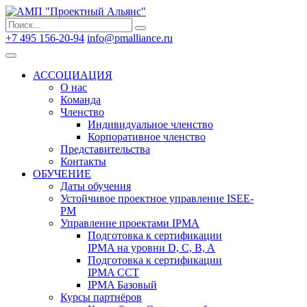
Search
Search
for:
+7 495 156-20-94
info@pmalliance.ru
Войти
АССОЦИАЦИЯ
О нас
Команда
Членство
Индивидуальное членство
Корпоративное членство
Представительства
Контакты
ОБУЧЕНИЕ
Даты обучения
Устойчивое проектное управление ISEE-
PM
Управление проектами IPMA
Подготовка к сертификации
IPMA на уровни D, C, B, A
Подготовка к сертификации
IPMA CCT
IPMA Базовый
Курсы партнёров