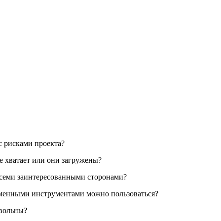
с рисками проекта?
е хватает или они загружены?
всеми заинтересованными сторонами?
еменными инструментами можно пользоваться?
овольны?