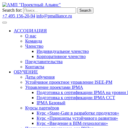
Search for:
Search
+7 495 156-20-94
info@pmalliance.ru
Войти
АССОЦИАЦИЯ
О нас
Команда
Членство
Индивидуальное членство
Корпоративное членство
Представительства
Контакты
ОБУЧЕНИЕ
Даты обучения
Устойчивое проектное управление ISEE-PM
Управление проектами IPMA
Подготовка к сертификации IPMA на уровни D
Подготовка к сертификации IPMA CCT
IPMA Базовый
Курсы партнёров
Курс «Stage-Gate в разработке продуктов»
Курс «Принципы устойчивого развития»
Курс «Введение в BIM-технологии»