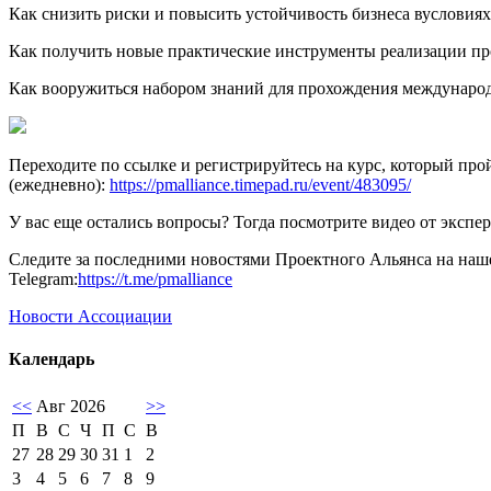
Как снизить риски и повысить устойчивость бизнеса вусловия
Как получить новые практические инструменты реализации пр
Как вооружиться набором знаний для прохождения междунар
Переходите по ссылке и регистрируйтесь на курс, который прой
(ежедневно):
https://pmalliance.timepad.ru/event/483095/
У вас еще остались вопросы? Тогда посмотрите видео от эксп
Следите за последними новостями Проектного Альянса на наше
Telegram:
https://t.me/pmalliance
Новости Ассоциации
Календарь
<<
Авг 2026
>>
П
В
С
Ч
П
С
В
27
28
29
30
31
1
2
3
4
5
6
7
8
9