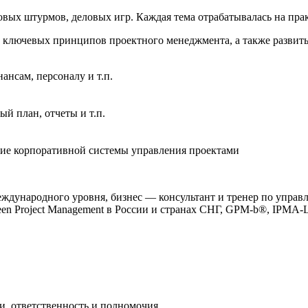
овых штурмов, деловых игр. Каждая тема отрабатывалась на пра
 ключевых принципов проектного менеджмента, а также развит
ансам, персоналу и т.п.
ый план, отчеты и т.п.
ние корпоративной системы управления проектами
международного уровня, бизнес — консультант и тренер по упр
en Project Management в России и странах СНГ, GPM-b®, IPMA
ли, ответственность и полномочия