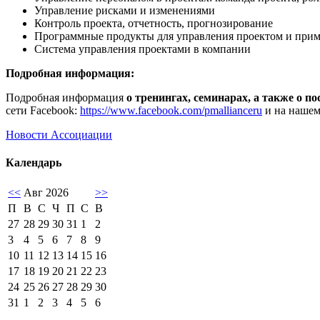
Управление рисками и изменениями
Контроль проекта, отчетность, прогнозирование
Программные продукты для управления проектом и примен
Система управления проектами в компании
Подробная информация:
Подробная информация
о тренингах, семинарах, а также о п
сети Facebook:
https://www.facebook.com/pmallianceru
и на нашем
Новости Ассоциации
Календарь
<<
Авг 2026
>>
П
В
С
Ч
П
С
В
27
28
29
30
31
1
2
3
4
5
6
7
8
9
10
11
12
13
14
15
16
17
18
19
20
21
22
23
24
25
26
27
28
29
30
31
1
2
3
4
5
6