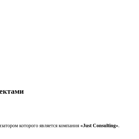
оектами
затором которого является компания
«Just Consulting»
.