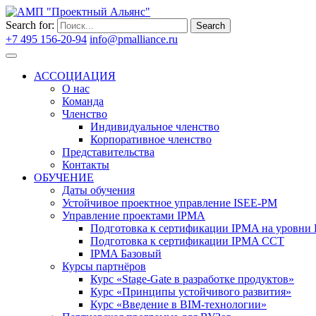
Search for:
Search
+7 495 156-20-94
info@pmalliance.ru
Войти
АССОЦИАЦИЯ
О нас
Команда
Членство
Индивидуальное членство
Корпоративное членство
Представительства
Контакты
ОБУЧЕНИЕ
Даты обучения
Устойчивое проектное управление ISEE-PM
Управление проектами IPMA
Подготовка к сертификации IPMA на уровни D
Подготовка к сертификации IPMA CCT
IPMA Базовый
Курсы партнёров
Курс «Stage-Gate в разработке продуктов»
Курс «Принципы устойчивого развития»
Курс «Введение в BIM-технологии»