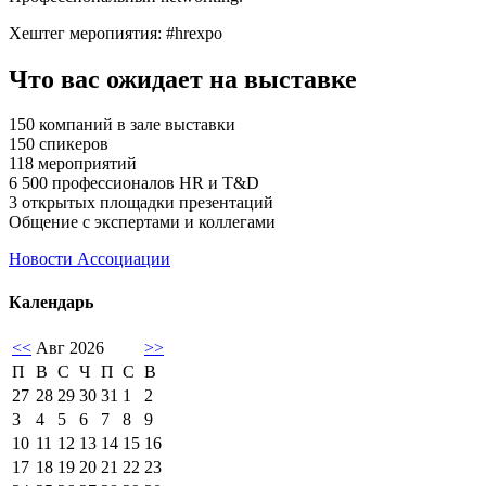
Хештег меропиятия: #hrexpo
Что вас ожидает на выставке
150 компаний в зале выставки
150 спикеров
118 мероприятий
6 500 профессионалов HR и T&D
3 открытых площадки презентаций
Общение с экспертами и коллегами
Новости Ассоциации
Календарь
<<
Авг 2026
>>
П
В
С
Ч
П
С
В
27
28
29
30
31
1
2
3
4
5
6
7
8
9
10
11
12
13
14
15
16
17
18
19
20
21
22
23