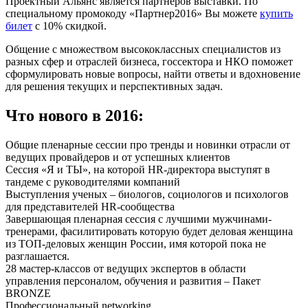
Проектный Альянс является партнеров выставки. По
специальному промокоду «Партнер2016» Вы можете
купить
билет
с 10% скидкой.
Общение с множеством высококлассных специалистов из
разных сфер и отраслей бизнеса, госсектора и НКО поможет
сформулировать новые вопросы, найти ответы и вдохновение
для решения текущих и перспективных задач.
Что нового в 2016:
Общие пленарные сессии про тренды и новинки отрасли от
ведущих провайдеров и от успешных клиентов
Сессия «Я и ТЫ», на которой HR-директора выступят в
тандеме с руководителями компаний
Выступления ученых – биологов, социологов и психологов
для представителей HR-сообщества
Завершающая пленарная сессия с лучшими мужчинами-
тренерами, фасилитировать которую будет деловая женщина
из ТОП-деловых женщин России, имя которой пока не
разглашается.
28 мастер-классов от ведущих экспертов в области
управления персоналом, обучения и развития – Пакет
BRONZE
Профессиональный networking.