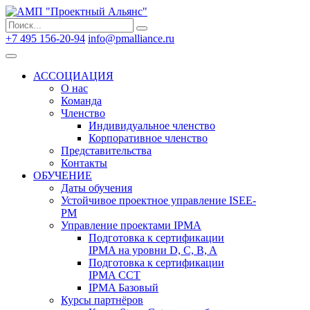
Search
Search
for:
+7 495 156-20-94
info@pmalliance.ru
Войти
АССОЦИАЦИЯ
О нас
Команда
Членство
Индивидуальное членство
Корпоративное членство
Представительства
Контакты
ОБУЧЕНИЕ
Даты обучения
Устойчивое проектное управление ISEE-
PM
Управление проектами IPMA
Подготовка к сертификации
IPMA на уровни D, C, B, A
Подготовка к сертификации
IPMA CCT
IPMA Базовый
Курсы партнёров