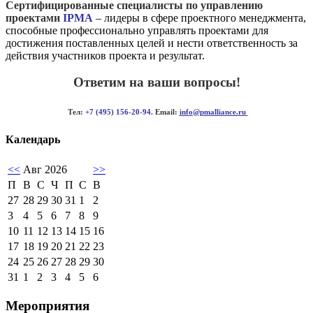
Сертифицированные специалисты по управлению
проектами
IPMA
– лидеры в сфере проектного менеджмента,
способные профессионально управлять проектами для
достижения поставленных целей и нести ответственность за
действия участников проекта и результат.
Ответим на ваши вопросы!
Тел:
+7 (495) 156-20-94.
Email:
info@pmalliance.ru
Календарь
<<
Авг 2026
>>
П
В
С
Ч
П
С
В
27
28
29
30
31
1
2
3
4
5
6
7
8
9
10
11
12
13
14
15
16
17
18
19
20
21
22
23
24
25
26
27
28
29
30
31
1
2
3
4
5
6
Мероприятия