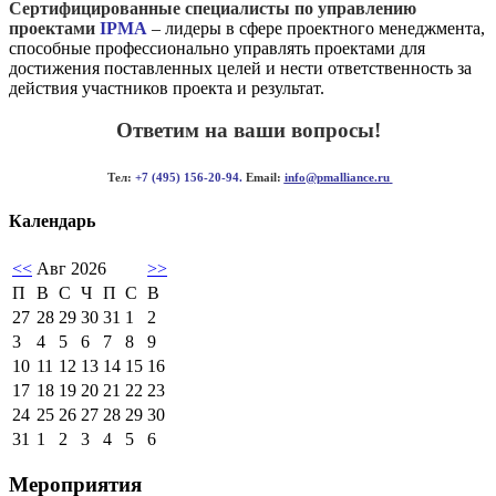
Сертифицированные специалисты по управлению
проектами
IPMA
– лидеры в сфере проектного менеджмента,
способные профессионально управлять проектами для
достижения поставленных целей и нести ответственность за
действия участников проекта и результат.
Ответим на ваши вопросы!
Тел:
+7 (495) 156-20-94.
Email:
info@pmalliance.ru
Календарь
<<
Авг 2026
>>
П
В
С
Ч
П
С
В
27
28
29
30
31
1
2
3
4
5
6
7
8
9
10
11
12
13
14
15
16
17
18
19
20
21
22
23
24
25
26
27
28
29
30
31
1
2
3
4
5
6
Мероприятия